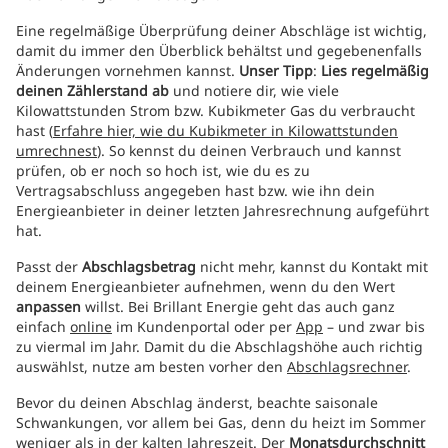
Eine regelmäßige Überprüfung deiner Abschläge ist wichtig,
damit du immer den Überblick behältst und gegebenenfalls
Änderungen vornehmen kannst.
Unser Tipp
:
Lies regelmäßig
deinen Zählerstand ab
und notiere dir, wie viele
Kilowattstunden Strom bzw. Kubikmeter Gas du verbraucht
hast (
Erfahre hier, wie du Kubikmeter in Kilowattstunden
umrechnest
). So kennst du deinen Verbrauch und kannst
prüfen, ob er noch so hoch ist, wie du es zu
Vertragsabschluss angegeben hast bzw. wie ihn dein
Energieanbieter in deiner letzten Jahresrechnung aufgeführt
hat.
Passt der
Abschlagsbetrag
nicht mehr, kannst du Kontakt mit
deinem Energieanbieter aufnehmen, wenn du den Wert
anpassen
willst. Bei Brillant Energie geht das auch ganz
einfach
online
im Kundenportal oder per
App
– und zwar bis
zu viermal im Jahr. Damit du die Abschlagshöhe auch richtig
auswählst, nutze am besten vorher den
Abschlagsrechner
.
Bevor du deinen Abschlag änderst, beachte saisonale
Schwankungen, vor allem bei Gas, denn du heizt im Sommer
weniger als in der kalten Jahreszeit. Der
Monatsdurchschnitt