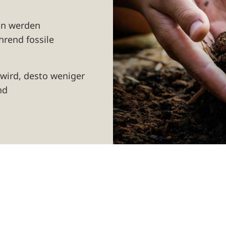
ion werden
rend fossile
 wird, desto weniger
nd