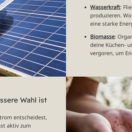
Wasserkraft
: Fl
produzieren. Wo 
eine starke Ener
Biomasse
: Orga
deine Küchen- u
vergoren, um En
sere Wahl ist
trom entscheidest,
st aktiv zum