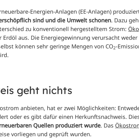
 Erneuerbare-Energien-Anlagen (EE-Anlagen) produzier
nerschöpflich sind und die Umwelt schonen
. Dazu geh
erschied zu konventionell hergestelltem Strom:
Öko
r Erdöl aus. Die Energiegewinnung verursacht weder
 selbst können sehr geringe Mengen von CO
-Emissio
2
ird.
is geht nichts
kostrom anbieten, hat er zwei Möglichkeiten: Entwed
ert oder es gibt dafür einen Herkunftsnachweis. Dies
rneuerbaren Quellen produziert wurde
. Das
Ökostromz
eise vorliegen und geprüft wurden.